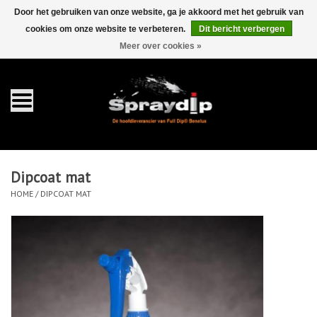
Door het gebruiken van onze website, ga je akkoord met het gebruik van
cookies om onze website te verbeteren.
Dit bericht verbergen
EUR
GBP
0 Artikelen - €0,00
/
Meer over cookies »
Home
Gallons
Sprays
Dipcoat mat
Sets
HOME
/
DIPCOAT MAT
Pearls
Toebehoren
Detailing