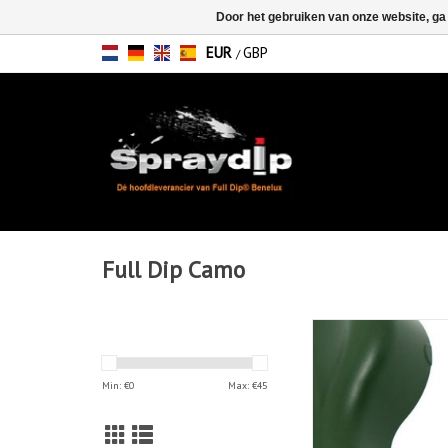
Door het gebruiken van onze website, ga
EUR
GBP
/
Full Dip Camo
FullDip Camo Gre
TOEVOEGEN AAN WIN
Min: €
0
Max: €
45