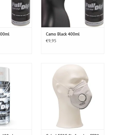
400ml
Camo Black 400ml
€9,95
 Gloss Reforcer
Colad 5525 Stofmasker FFP2 met
0ml
Actieve Koolstoffilter
N WINKELWAGEN
Ideaal voor gebruik in onder
andere de
autoschadeherstelbranche,
spuitwerkzaamheden,
houtbewerking, schuren, bouw en
industriële toepassingen.
TOEVOEGEN AAN WINKELWAGEN