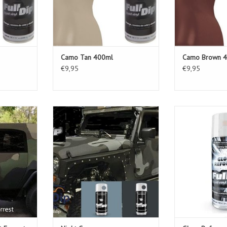
Camo Tan 400ml
Camo Brown 
€9,95
€9,95
Forrest. Nu
Full Dip Night Camo dip.
Full Dip Spray
Spraydip.
40
TOEVOEGEN AAN WINKELWAGEN
KELWAGEN
TOEVOEGEN AA