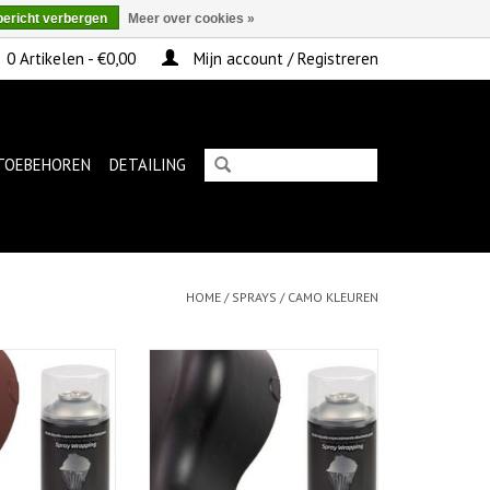
bericht verbergen
Meer over cookies »
0 Artikelen - €0,00
Mijn account / Registreren
TOEBEHOREN
DETAILING
HOME
/
SPRAYS
/
CAMO KLEUREN
o Brown 400ml
FullDip Camo Black 400ml
N WINKELWAGEN
TOEVOEGEN AAN WINKELWAGEN