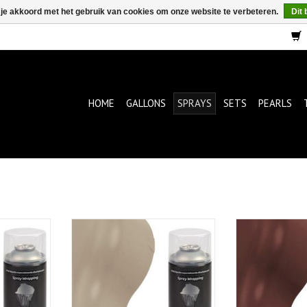
 je akkoord met het gebruik van cookies om onze website te verbeteren.
Dit 
HOME
GALLONS
SPRAYS
SETS
PEARLS
FullDip Camo Tan 400ml
FullDip Cam
en 400ml
TOEVOEGEN AAN WINKELWAGEN
TOEVOEGEN AA
KELWAGEN