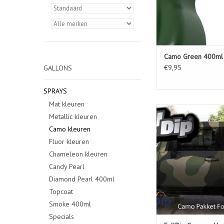
Camo Green 400ml
€9,95
GALLONS
SPRAYS
Mat kleuren
FullDip Camo pakket 
Metallic kleuren
extra voordelig bij 
Camo kleuren
TOEVOEGEN AAN WIN
Fluor kleuren
Chameleon kleuren
Candy Pearl
Diamond Pearl 400ml
Topcoat
Smoke 400ml
Specials