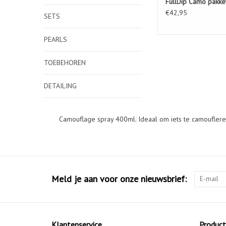
FullDip Camo pakket
€42,95
SETS
PEARLS
TOEBEHOREN
DETAILING
Camouflage spray 400ml. Ideaal om iets te camoufleren
Meld je aan voor onze nieuwsbrief:
Klantenservice
Produc