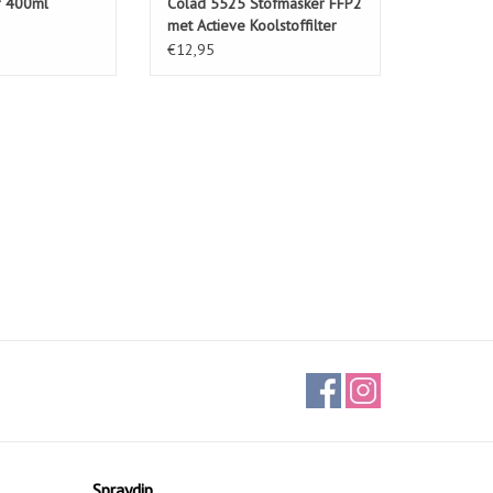
r 400ml
Colad 5525 Stofmasker FFP2
met Actieve Koolstoffilter
€12,95
Spraydip