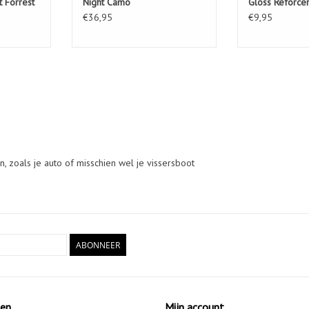
 Forrest
Night Camo
Gloss Reforce
€36,95
€9,95
, zoals je auto of misschien wel je vissersboot
ABONNEER
ten
Mijn account