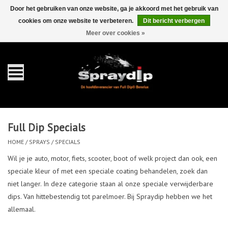
Door het gebruiken van onze website, ga je akkoord met het gebruik van
cookies om onze website te verbeteren.
Dit bericht verbergen
EUR
GBP
0 Artikelen - €0,00
/
Meer over cookies »
Home
Gallons
Sprays
Full Dip Specials
Sets
HOME
/
SPRAYS
/
SPECIALS
Wil je je auto, motor, fiets, scooter, boot of welk project dan ook, een
Pearls
speciale kleur of met een speciale coating behandelen, zoek dan
niet langer. In deze categorie staan al onze speciale verwijderbare
dips. Van hittebestendig tot parelmoer. Bij Spraydip hebben we het
Toebehoren
allemaal.
Detailing