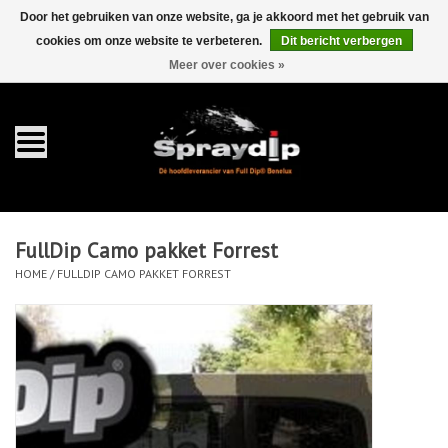
Door het gebruiken van onze website, ga je akkoord met het gebruik van
cookies om onze website te verbeteren.
Dit bericht verbergen
EUR
GBP
0 Artikelen - €0,00
/
Meer over cookies »
Home
Gallons
Sprays
FullDip Camo pakket Forrest
Sets
HOME
/
FULLDIP CAMO PAKKET FORREST
Pearls
Toebehoren
Detailing