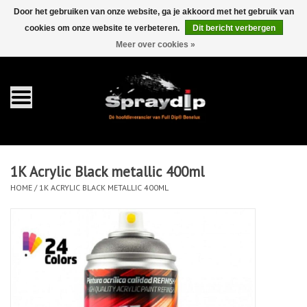
Door het gebruiken van onze website, ga je akkoord met het gebruik van
cookies om onze website te verbeteren.
Dit bericht verbergen
EUR
GBP
0 Artikelen - €0,00
/
Meer over cookies »
Home
Gallons
Sprays
1K Acrylic Black metallic 400ml
Sets
HOME
/
1K ACRYLIC BLACK METALLIC 400ML
Pearls
Toebehoren
Detailing