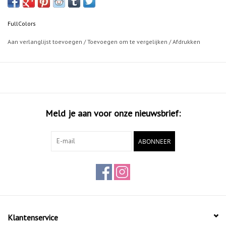
Uitstekende dekkingskracht
Zeer snelle droogtijd
FullColors
Hoge UV-bestendigheid
Permanente acryl-lak
Aan verlanglijst toevoegen
/
Toevoegen om te vergelijken
/
Afdrukken
400ML
Meld je aan voor onze nieuwsbrief:
ABONNEER
Klantenservice