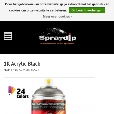
Door het gebruiken van onze website, ga je akkoord met het gebruik van
cookies om onze website te verbeteren.
Dit bericht verbergen
EUR
GBP
0 Artikelen - €0,00
/
Meer over cookies »
Home
Gallons
Sprays
1K Acrylic Black
Sets
HOME
/
1K ACRYLIC BLACK
Pearls
Toebehoren
Detailing