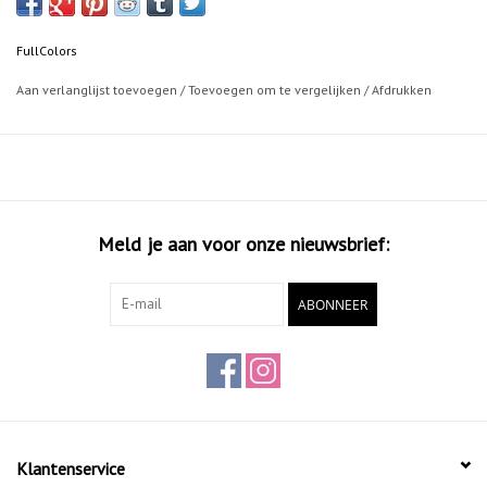
Uitstekende dekkingskracht
Zeer snelle droogtijd
FullColors
Hoge UV-bestendigheid
Permanente acryl-lak
Aan verlanglijst toevoegen
/
Toevoegen om te vergelijken
/
Afdrukken
400ML
Meld je aan voor onze nieuwsbrief:
ABONNEER
Klantenservice