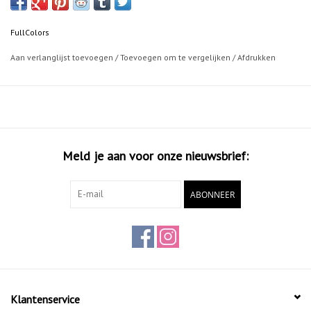
Uitstekende dekkingskracht
Zeer snelle droogtijd
FullColors
Hoge UV-bestendigheid
Permanente acryl-lak
Aan verlanglijst toevoegen
/
Toevoegen om te vergelijken
/
Afdrukken
400ML
Meld je aan voor onze nieuwsbrief:
ABONNEER
Klantenservice