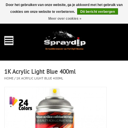
Door het gebruiken van onze website, ga je akkoord met het gebruik van
cookies om onze website te verbeteren.
Dit bericht verbergen
EUR
GBP
0 Artikelen - €0,00
/
Meer over cookies »
Home
Gallons
Sprays
1K Acrylic Light Blue 400ml
Sets
HOME
/
1K ACRYLIC LIGHT BLUE 400ML
Pearls
Toebehoren
Detailing