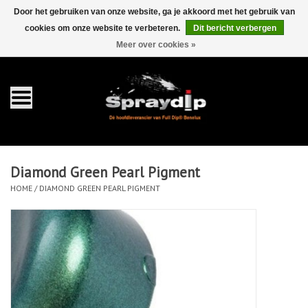
Door het gebruiken van onze website, ga je akkoord met het gebruik van
cookies om onze website te verbeteren.
Dit bericht verbergen
EUR
GBP
0 Artikelen - €0,00
/
Meer over cookies »
Home
Gallons
Sprays
Diamond Green Pearl Pigment
Sets
HOME
/
DIAMOND GREEN PEARL PIGMENT
Pearls
Toebehoren
Detailing