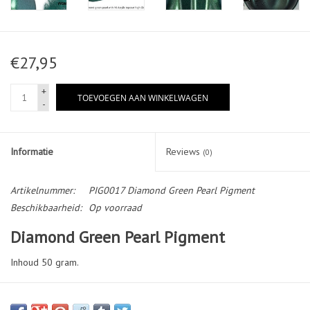
€27,95
+
TOEVOEGEN AAN WINKELWAGEN
-
Informatie
Reviews
(0)
Artikelnummer:
PIG0017 Diamond Green Pearl Pigment
Beschikbaarheid:
Op voorraad
Diamond Green Pearl Pigment
Inhoud 50 gram.
Diamond pearl pigment om te mixen in een transperante Gallon.