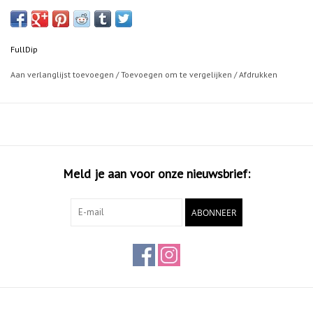
Grote dekkingskracht en absoluut de meest strakke dip op de markt.
Je heb minder nodig dan andere merken.
FullDip
Full Dip synthetische rubber coating kan men gebruiken voor vele
Aan verlanglijst toevoegen
/
Toevoegen om te vergelijken
/
Afdrukken
doeleinden.
De Full Dip rubber coating kan worden toegepast om b.v.
onderdelen (zoals spiegels, velgen of spoilers) of de gehele auto te
spuiten. Het beschermd tegen vocht, verwering, elektrische spanning,
zuren en is ook UV-bestendig.
Het product is zeer geschikt voor industriële toepassingen.
Meld je aan voor onze nieuwsbrief:
Full Dip is wasstraat bestendig.
ABONNEER
Voor glans gebruik de
Topcoat pro
.