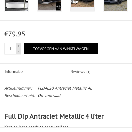
€79,95
+
TOEVOEGEN AAN WINKELWAGEN
-
Informatie
Reviews
(1)
Artikelnummer:
FLD4L20 Antraciet Metallic 4L
Beschikbaarheid:
Op voorraad
Full Dip Antraciet Metallic 4 liter
Kant en klare ready to spray gallons.