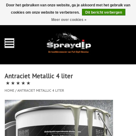
Door het gebruiken van onze website, ga je akkoord met het gebruik van
cookies om onze website te verbeteren.
Dit bericht verbergen
EUR
GBP
0 Artikelen - €0,00
/
Meer over cookies »
Home
Gallons
Sprays
Antraciet Metallic 4 liter
Sets
HOME
/
ANTRACIET METALLIC 4 LITER
Pearls
Toebehoren
Detailing