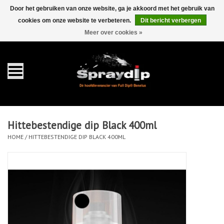
Door het gebruiken van onze website, ga je akkoord met het gebruik van
cookies om onze website te verbeteren.
Dit bericht verbergen
EUR
GBP
0 Artikelen - €0,00
/
Meer over cookies »
Home
Gallons
Sprays
Hittebestendige dip Black 400ml
Sets
HOME
/
HITTEBESTENDIGE DIP BLACK 400ML
Pearls
Toebehoren
Detailing