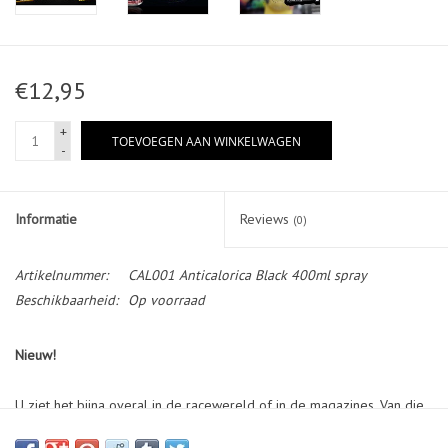
€12,95
+
TOEVOEGEN AAN WINKELWAGEN
-
Informatie
Reviews
(0)
Artikelnummer:
CAL001 Anticalorica Black 400ml spray
Beschikbaarheid:
Op voorraad
Nieuw!
U ziet het bijna overal in de racewereld of in de magazines. Van die
mooie gekleurde remklauwen. Zoek niet langer, want wij kunnen u