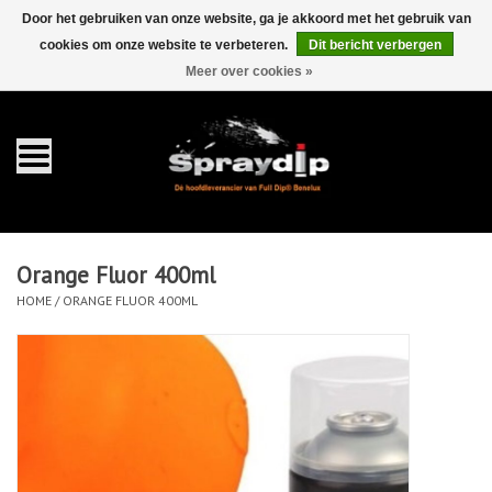
Door het gebruiken van onze website, ga je akkoord met het gebruik van
cookies om onze website te verbeteren.
Dit bericht verbergen
EUR
GBP
0 Artikelen - €0,00
/
Meer over cookies »
Home
Gallons
Sprays
Orange Fluor 400ml
Sets
HOME
/
ORANGE FLUOR 400ML
Pearls
Toebehoren
Detailing