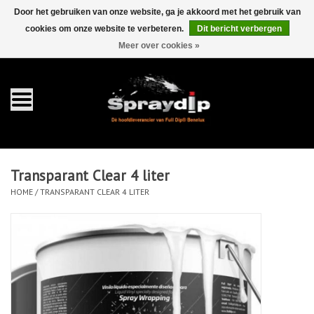
Door het gebruiken van onze website, ga je akkoord met het gebruik van
cookies om onze website te verbeteren.
Dit bericht verbergen
EUR
GBP
0 Artikelen - €0,00
/
Meer over cookies »
Home
Gallons
Sprays
Transparant Clear 4 liter
Sets
HOME
/
TRANSPARANT CLEAR 4 LITER
Pearls
Toebehoren
Detailing