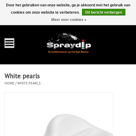
Door het gebruiken van onze website, ga je akkoord met het gebruik van
cookies om onze website te verbeteren.
Dit bericht verbergen
EUR
GBP
0 Artikelen - €0,00
/
Meer over cookies »
Home
Gallons
Sprays
White pearls
Sets
HOME
/
WHITE PEARLS
Pearls
Toebehoren
Detailing