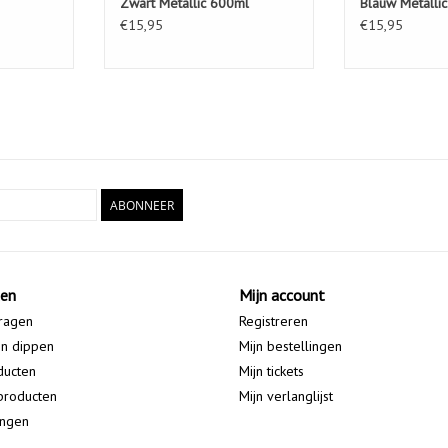
Zwart Metallic 600ml
Blauw Metalli
€15,95
€15,95
ABONNEER
ten
Mijn account
ragen
Registreren
en dippen
Mijn bestellingen
ducten
Mijn tickets
producten
Mijn verlanglijst
ingen