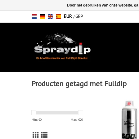
Door het gebruiken van onze website, ga
EUR
GBP
/
Producten getagd met Fulldip
FullDip Antraciet Met
TOEVOEGEN AAN WIN
Min: €
0
Max: €
20