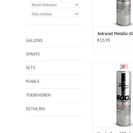
Antraciet Metallic 
€15,95
GALLONS
SPRAYS
FullDip Nardo Gre
SETS
TOEVOEGEN AAN WIN
PEARLS
TOEBEHOREN
DETAILING