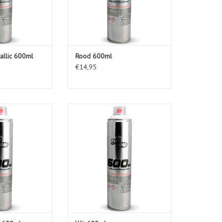
allic 600ml
Rood 600ml
€14,95
 Metallic 600ml
FullDip Wit 600ml
N WINKELWAGEN
TOEVOEGEN AAN WINKELWAGEN