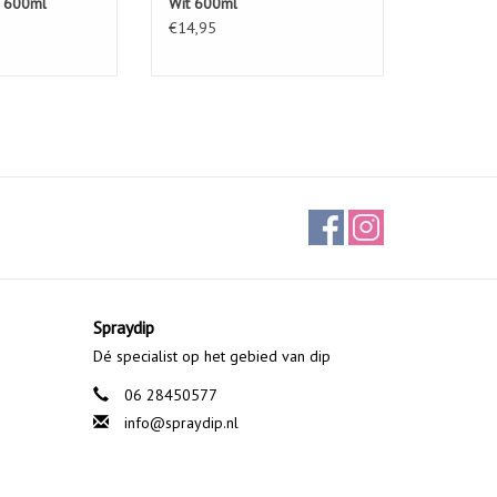
c 600ml
Wit 600ml
€14,95
Spraydip
Dé specialist op het gebied van dip
06 28450577
info@spraydip.nl