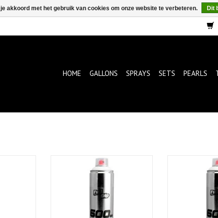
 je akkoord met het gebruik van cookies om onze website te verbeteren.
Dit 
HOME
GALLONS
SPRAYS
SETS
PEARLS
allic 600ml
FullDip Camo Green 600ml
FullDip Alumini
KELWAGEN
TOEVOEGEN AAN WINKELWAGEN
TOEVOEGEN AA