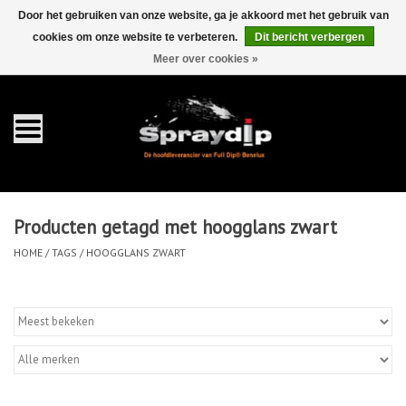
Door het gebruiken van onze website, ga je akkoord met het gebruik van
cookies om onze website te verbeteren.
Dit bericht verbergen
EUR
GBP
0 Artikelen - €0,00
/
Meer over cookies »
Home
Gallons
Sprays
Producten getagd met hoogglans zwart
Sets
HOME
/
TAGS
/
HOOGGLANS ZWART
Pearls
Toebehoren
Detailing