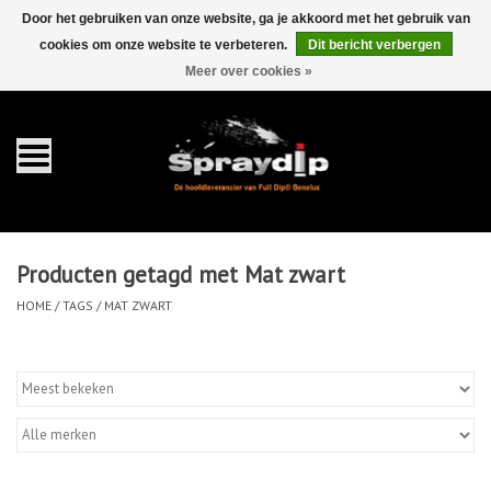
Door het gebruiken van onze website, ga je akkoord met het gebruik van
cookies om onze website te verbeteren.
Dit bericht verbergen
EUR
GBP
0 Artikelen - €0,00
/
Meer over cookies »
Home
Gallons
Sprays
Producten getagd met Mat zwart
Sets
HOME
/
TAGS
/
MAT ZWART
Pearls
Toebehoren
Detailing