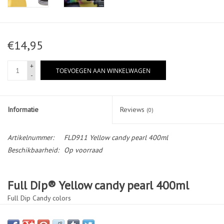
€14,95
+
TOEVOEGEN AAN WINKELWAGEN
-
Informatie
Reviews
(0)
Artikelnummer:
FLD911 Yellow candy pearl 400ml
Beschikbaarheid:
Op voorraad
Full Dip® Yellow candy pearl 400ml
Full Dip Candy colors
Full Dip is een flexibele synthetische rubber coating. Full Dip
spray kan in meerdere lagen worden aangebracht. Full Dip spray is