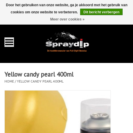
Door het gebruiken van onze website, ga je akkoord met het gebruik van
cookies om onze website te verbeteren.
Dit bericht verbergen
EUR
GBP
0 Artikelen - €0,00
/
Meer over cookies »
Home
Gallons
Sprays
Yellow candy pearl 400ml
Sets
HOME
/
YELLOW CANDY PEARL 400ML
Pearls
Toebehoren
Detailing