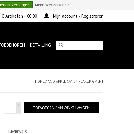
bericht verbergen
Meer over cookies »
0 Artikelen - €0,00
Mijn account / Registreren
TOEBEHOREN
DETAILING
HOME
/
ACID APPLE CANDY PEARL PIGMENT
+
TOEVOEGEN AAN WINKELWAGEN
-
Reviews
(0)