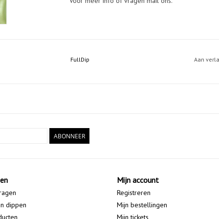
Voor meer info of vragen mail ons.
FullDip
Aan verl
ABONNEER
ten
Mijn account
ragen
Registreren
en dippen
Mijn bestellingen
ducten
Mijn tickets