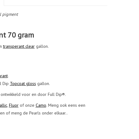
l pigment
ent 70 gram
en
transperant clear
gallon.
arant
.
ll Dip
Topcoat gloss
gallon.
 ontwikkeld voor en door Full Dip®.
llic
,
Fluor
of onze
Camo
. Meng ook eens een
en of meng de Pearls onder elkaar..