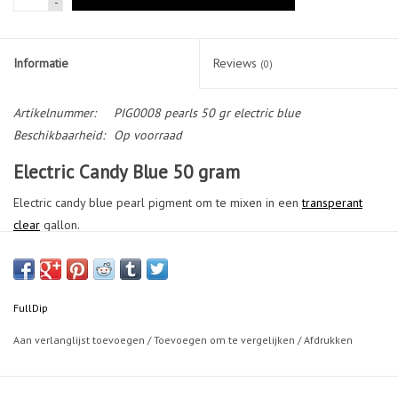
-
Informatie
Reviews
(0)
Artikelnummer:
PIG0008 pearls 50 gr electric blue
Beschikbaarheid:
Op voorraad
Electric Candy Blue 50 gram
Electric candy blue pearl pigment om te mixen in een
transperant
clear
gallon.
Hoeveelheid 50 gram
Voor het beste resultaat wordt geadviseerd:
1 zakje 50gr mengen met de Full Dip
clear transparant
.
FullDip
Het is ook mogelijk deze direct te mengen met Full Dip
Topcoat
Aan verlanglijst toevoegen
/
Toevoegen om te vergelijken
/
Afdrukken
gloss
gallon.
Een volledig gamma van onze
pigmenten
speciaal ontwikkeld voor