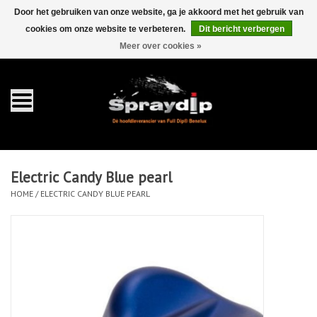
Door het gebruiken van onze website, ga je akkoord met het gebruik van
cookies om onze website te verbeteren.
Dit bericht verbergen
EUR
GBP
0 Artikelen - €0,00
/
Meer over cookies »
Home
Gallons
Sprays
Electric Candy Blue pearl
Sets
HOME
/
ELECTRIC CANDY BLUE PEARL
Pearls
Toebehoren
Detailing