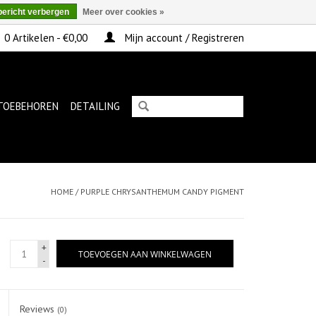
bericht verbergen
Meer over cookies »
0 Artikelen - €0,00
Mijn account / Registreren
TOEBEHOREN
DETAILING
HOME
/
PURPLE CHRYSANTHEMUM CANDY PIGMENT
+
TOEVOEGEN AAN WINKELWAGEN
-
Reviews
(0)