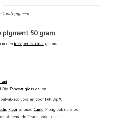
m Candy pigment
 pigment 50 gram
n in een
transperant clear
gallon.
arant
.
ll Dip
Topcoat gloss
gallon.
 ontwikkeld voor en door Full Dip®.
llic
,
Fluor
of onze
Camo
. Meng ook eens een
en of meng de Pearls onder elkaar..